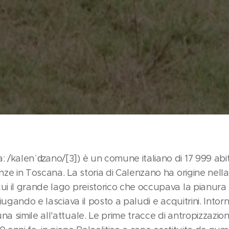
: /kalenˈʣano/[3]) è un comune italiano di 17 999 abita
nze in Toscana. La storia di Calenzano ha origine nella 
i il grande lago preistorico che occupava la pianura 
sciugando e lasciava il posto a paludi e acquitrini. Int
a simile all'attuale. Le prime tracce di antropizzazion