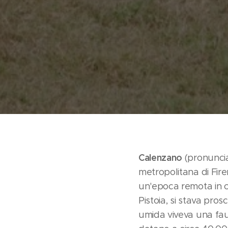
Calenzano
(pronuncia
metropolitana di Fire
un'epoca remota in cu
Pistoia, si stava pro
umida viveva una faun